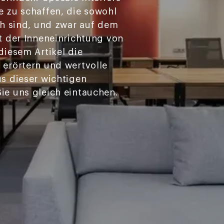
 zu schaffen, die sowohl
ch sind, und zwar auf dem
t der Inneneinrichtung von
diesem Artikel die
erörtern und wertvolle
s dieser wichtigen
e uns gleich eintauchen.