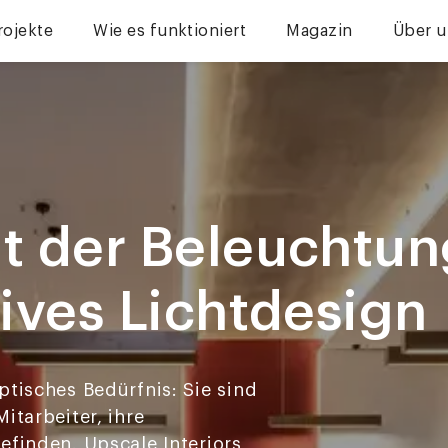
rojekte
Wie es funktioniert
Magazin
Über u
it der Beleuchtun
tives Lichtdesign
ptisches Bedürfnis: Sie sind
itarbeiter, ihre
efinden. Upscale Interiors