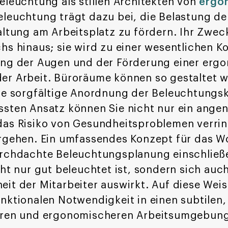
eleuchtung als stillen Architekten von
ergo
eleuchtung trägt dazu bei, die Belastung d
altung am Arbeitsplatz zu fördern. Ihr Zwec
hs hinaus; sie wird zu einer wesentlichen 
ung der Augen und der Förderung einer erg
er Arbeit. Büroräume können so gestaltet w
ine sorgfältige Anordnung der Beleuchtung
ssten Ansatz können Sie nicht nur ein ang
as Risiko von Gesundheitsproblemen verring
ergehen. Ein umfassendes Konzept für das W
urchdachte Beleuchtungsplanung einschließ
cht nur gut beleuchtet ist, sondern sich auc
it der Mitarbeiter auswirkt. Auf diese Weis
nktionalen Notwendigkeit in einen subtilen,
deren und ergonomischeren Arbeitsumgebun