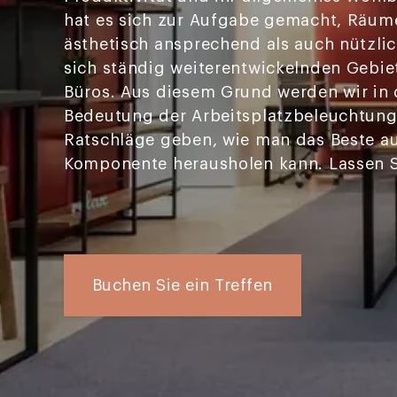
hat es sich zur Aufgabe gemacht, Räume
ästhetisch ansprechend als auch nützli
sich ständig weiterentwickelnden Gebie
Büros. Aus diesem Grund werden wir in 
Bedeutung der Arbeitsplatzbeleuchtung 
Ratschläge geben, wie man das Beste au
Komponente herausholen kann. Lassen Si
Buchen Sie ein Treffen