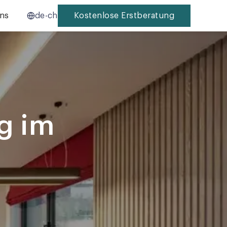
ns
de-ch
Kostenlose Erstberatung
g im